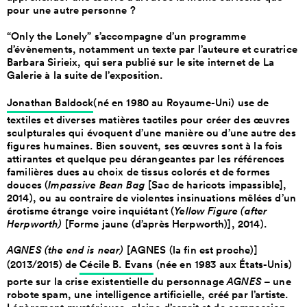
pour une autre personne ?
“Only the Lonely” s’accompagne d’un programme
d’évènements, notamment un texte par l’auteure et curatrice
Barbara Sirieix, qui sera publié sur le site internet de La
Galerie à la suite de l’exposition.
Jonathan Baldock
(né en 1980 au Royaume-Uni) use de
textiles et diverses matières tactiles pour créer des œuvres
sculpturales qui évoquent d’une manière ou d’une autre des
figures humaines. Bien souvent, ses œuvres sont à la fois
attirantes et quelque peu dérangeantes par les références
familières dues au choix de tissus colorés et de formes
douces (
Impassive Bean Bag
[Sac de haricots impassible],
2014), ou au contraire de violentes insinuations mêlées d’un
érotisme étrange voire inquiétant (
Yellow Figure (after
Herpworth)
[Forme jaune (d’après Herpworth)], 2014).
AGNES (the end is near)
[AGNES (la fin est proche)]
(2013/2015) de
Cécile B. Evans
(née en 1983 aux États-Unis)
porte sur la crise existentielle du personnage
AGNES
– une
robote spam, une intelligence artificielle, créé par l’artiste.