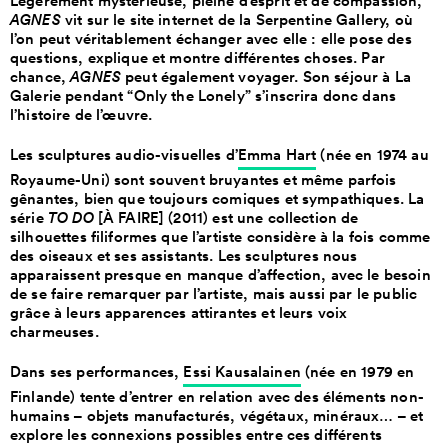
Légèrement mystérieuse, pleine d’esprit et de compassion,
AGNES
vit sur le site internet de la Serpentine Gallery, où
l’on peut véritablement échanger avec elle : elle pose des
questions, explique et montre différentes choses. Par
chance,
AGNES
peut également voyager. Son séjour à La
Galerie pendant “Only the Lonely” s’inscrira donc dans
l’histoire de l’œuvre.
Les sculptures audio-visuelles d’
Emma Hart
(née en 1974 au
Royaume-Uni) sont souvent bruyantes et même parfois
gênantes, bien que toujours comiques et sympathiques. La
série
TO DO
[À FAIRE] (2011) est une collection de
silhouettes filiformes que l’artiste considère à la fois comme
des oiseaux et ses assistants. Les sculptures nous
apparaissent presque en manque d’affection, avec le besoin
de se faire remarquer par l’artiste, mais aussi par le public
grâce à leurs apparences attirantes et leurs voix
charmeuses.
Dans ses performances,
Essi Kausalainen
(née en 1979 en
Finlande) tente d’entrer en relation avec des éléments non-
humains – objets manufacturés, végétaux, minéraux… – et
explore les connexions possibles entre ces différents