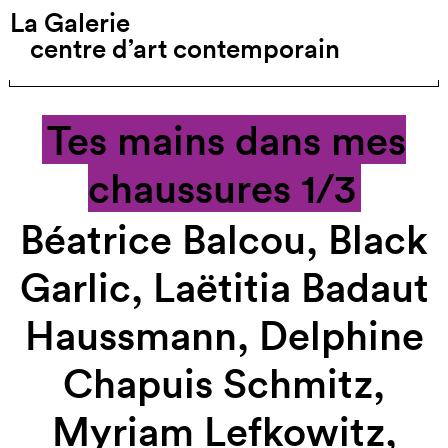
La Galerie
Exposition précédente
centre d’art contemporain
Exposition suivante
Tes mains dans mes
chaussures 1/3
Béatrice Balcou, Black
Garlic, Laëtitia Badaut
Haussmann, Delphine
Chapuis Schmitz,
Myriam Lefkowitz,