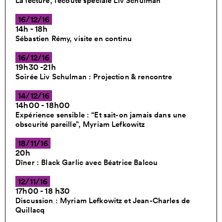
La lecture, l’écoute spéciale Liv Schulman
16/12/16
14h - 18h
Sébastien Rémy, visite en continu
16/12/16
19h30 -21h
Soirée Liv Schulman : Projection & rencontre
14/12/16
14h00 - 18h00
Expérience sensible : “Et sait-on jamais dans une
obscurité pareille”, Myriam Lefkowitz
18/11/16
20h
Dîner : Black Garlic avec Béatrice Balcou
12/11/16
17h00 - 18 h30
Discussion : Myriam Lefkowitz et Jean-Charles de
Quillacq