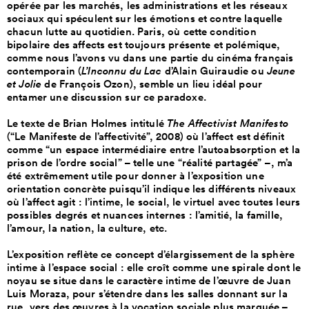
opérée par les marchés, les administrations et les réseaux
sociaux qui spéculent sur les émotions et contre laquelle
chacun lutte au quotidien. Paris, où cette condition
bipolaire des affects est toujours présente et polémique,
comme nous l’avons vu dans une partie du cinéma français
contemporain (
L’Inconnu du Lac
d’Alain Guiraudie ou
Jeune
et Jolie
de François Ozon), semble un lieu idéal pour
entamer une discussion sur ce paradoxe.
Le texte de Brian Holmes intitulé
The Affectivist Manifesto
(“Le Manifeste de l’affectivité”, 2008) où l’affect est définit
comme “un espace intermédiaire entre l’autoabsorption et la
prison de l’ordre social” – telle une “réalité partagée” –, m’a
été extrêmement utile pour donner à l’exposition une
orientation concrète puisqu’il indique les différents niveaux
où l’affect agit : l’intime, le social, le virtuel avec toutes leurs
possibles degrés et nuances internes : l’amitié, la famille,
l’amour, la nation, la culture, etc.
L’exposition reflète ce concept d’élargissement de la sphère
intime à l’espace social : elle croît comme une spirale dont le
noyau se situe dans le caractère intime de l’œuvre de Juan
Luis Moraza, pour s’étendre dans les salles donnant sur la
rue, vers des œuvres à la vocation sociale plus marquée –