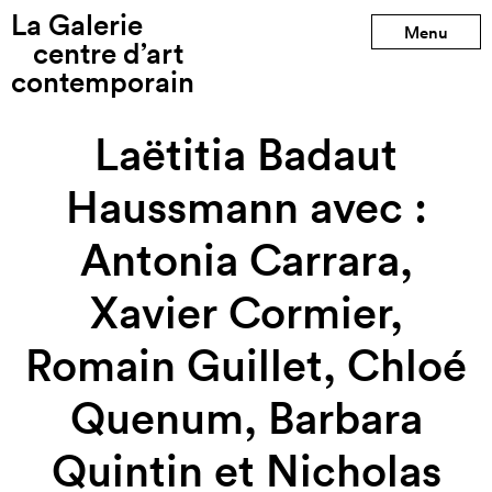
La Galerie
Production précédente
Menu
centre d’art
contemporain
Production suivante
Laëtitia Badaut
Haussmann avec :
Antonia Carrara,
Xavier Cormier,
Romain Guillet, Chloé
Quenum, Barbara
Quintin et Nicholas