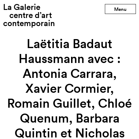
La Galerie
Production précédente
Menu
centre d’art
contemporain
Production suivante
Laëtitia Badaut
Haussmann avec :
Antonia Carrara,
Xavier Cormier,
Romain Guillet, Chloé
Quenum, Barbara
Quintin et Nicholas