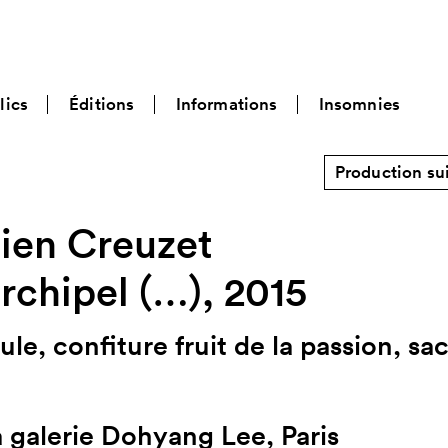
lics
Éditions
Informations
Insomnies
Production su
lien Creuzet
rchipel (…), 2015
e, confiture fruit de la passion, sa
la galerie Dohyang Lee, Paris