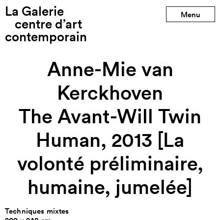
La Galerie
Production précédente
Menu
centre d’art
contemporain
Production suivante
Anne-Mie van
Kerckhoven
The Avant-Will Twin
Human, 2013 [La
volonté préliminaire,
humaine, jumelée]
Techniques mixtes