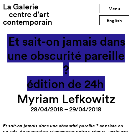
La Galerie
Exposition précédente
Menu
centre d’art
contemporain
Exposition suivante
English
Et sait-on jamais dans
une obscurité pareille
?
édition de 24h
Myriam Lefkowitz
28/04/2018 – 29/04/2018
Et sait-on jamais dans une obscurité pareille ?
consiste en
un relai de rencontres silencieuses entre visiteurs, visiteuses